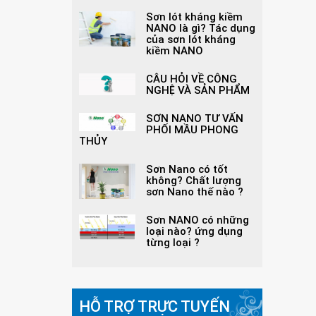
Sơn lót kháng kiềm
NANO là gì? Tác dụng
của sơn lót kháng
kiềm NANO
CÂU HỎI VỀ CÔNG
NGHỆ VÀ SẢN PHẨM
SƠN NANO TƯ VẤN
PHỐI MẦU PHONG
THỦY
Sơn Nano có tốt
không? Chất lượng
sơn Nano thế nào ?
Sơn NANO có những
loại nào? ứng dụng
từng loại ?
HỖ TRỢ TRỰC TUYẾN