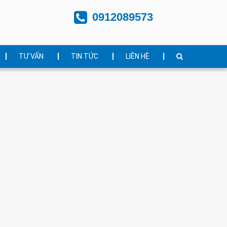
0912089573
TƯ VẤN
TIN TỨC
LIÊN HỆ