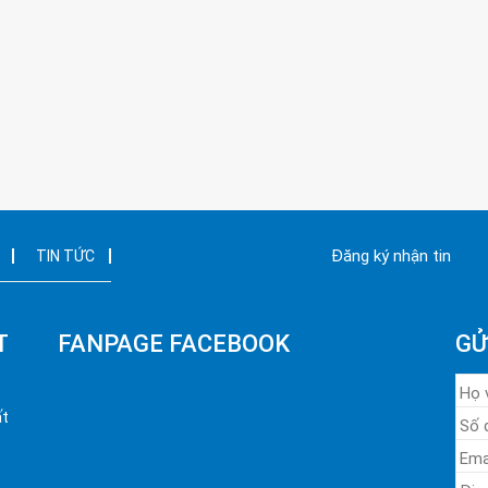
Đăng ký nhận tin
TIN TỨC
T
FANPAGE FACEBOOK
GỬ
ất