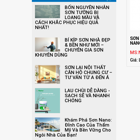
BỐN NGUYÊN NHÂN
SƠN TƯỜNG BỊ
LOANG MẦU VÀ
CÁCH KHẮC PHỤC HIỆU QUẢ
NHẤT!
SƠN
BÍ KÍP SƠN NHÀ ĐẸP
NAN
& BỀN NHƯ MỚI –
CHUYÊN GIA SƠN
MS:
KHUYÊN DÙNG
Giá: 
SƠN LẠI NỘI THẤT
CĂN HỘ CHUNG CƯ –
TƯ VẤN TỪ A ĐẾN Á
LAU CHÙI DỄ DÀNG -
SẠCH SẼ VÀ NHANH
CHÓNG
Khám Phá Sơn Nano:
Đỉnh Cao Của Thẩm
Mỹ Và Bền Vững Cho
Ngôi Nhà Của Bạn!