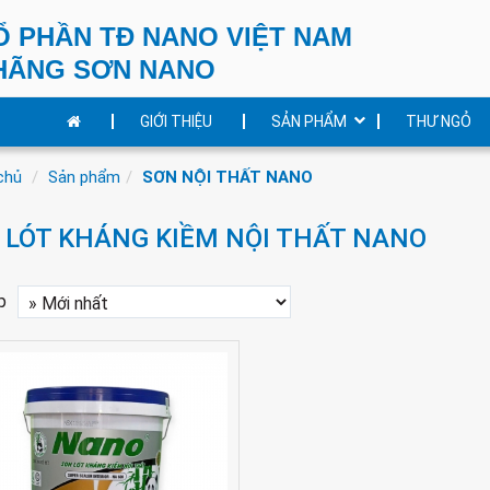
Ổ PHẦN TĐ NANO VIỆT NAM
HÃNG SƠN NANO
GIỚI THIỆU
SẢN PHẨM
THƯ NGỎ
chủ
Sản phẩm
SƠN NỘI THẤT NANO
 LÓT KHÁNG KIỀM NỘI THẤT NANO
p