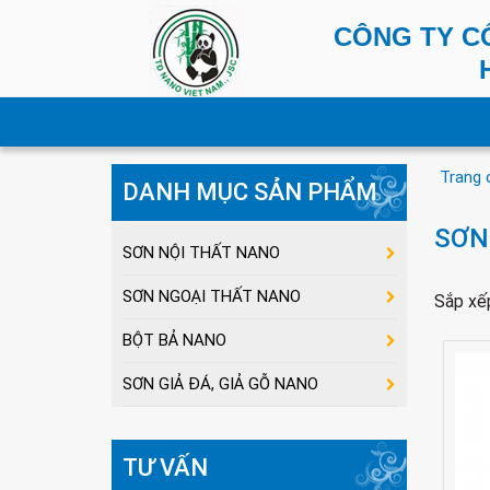
CÔNG TY C
Trang 
DANH MỤC SẢN PHẨM
SƠN
SƠN NỘI THẤT NANO
SƠN NGOẠI THẤT NANO
Sắp xế
BỘT BẢ NANO
SƠN GIẢ ĐÁ, GIẢ GỖ NANO
TƯ VẤN