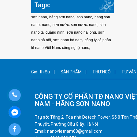
Tags:
,
,
,
sơn nano
hãng sơn nano
son nano
hang son
,
,
,
,
,
nano
nano
sơn nước
son nươc
nano
son
,
,
nano tại quảng ninh
sơn nano hạ long
sơn
,
,
nano hà nội
sơn nano hà nam
công ty cổ phần
,
,
tđ nano Việt Nam
công nghệ nano
Giới thiệu
SẢN PHẨM
THƯ NGỎ
TƯ VẤN
CÔNG TY CỔ PHẦN TĐ NANO VIỆ
NAM - HÃNG SƠN NANO
Trụ sở:
Tầng 2, Tòa nhà Detech Tower, Số 8 Tôn Th
Thuyết, Phường Cầu Giấy, Hà Nội
Email: nanovietnam68@gmail.com