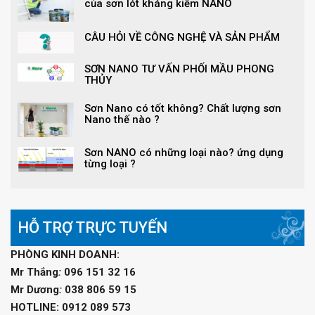
của sơn lót kháng kiềm NANO
CÂU HỎI VỀ CÔNG NGHỆ VÀ SẢN PHẨM
SƠN NANO TƯ VẤN PHỐI MẦU PHONG
THỦY
Sơn Nano có tốt không? Chất lượng sơn
Nano thế nào ?
Sơn NANO có những loại nào? ứng dụng
từng loại ?
HỖ TRỢ TRỰC TUYẾN
PHÒNG KINH DOANH:
Mr Thắng
:
096 151 32 16
Mr Dương
:
038 806 59 15
HOTLINE: 0912 089 573