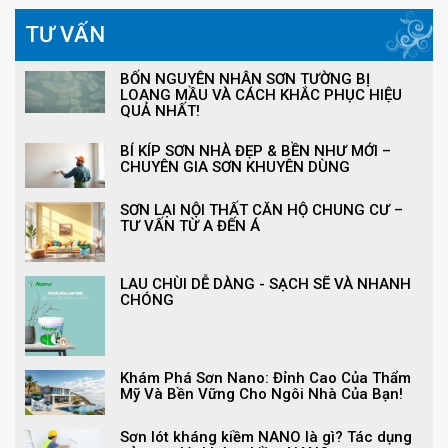
TƯ VẤN
BỐN NGUYÊN NHÂN SƠN TƯỜNG BỊ
LOANG MẦU VÀ CÁCH KHẮC PHỤC HIỆU
QUẢ NHẤT!
BÍ KÍP SƠN NHÀ ĐẸP & BỀN NHƯ MỚI –
CHUYÊN GIA SƠN KHUYÊN DÙNG
SƠN LẠI NỘI THẤT CĂN HỘ CHUNG CƯ –
TƯ VẤN TỪ A ĐẾN Á
LAU CHÙI DỄ DÀNG - SẠCH SẼ VÀ NHANH
CHÓNG
Khám Phá Sơn Nano: Đỉnh Cao Của Thẩm
Mỹ Và Bền Vững Cho Ngôi Nhà Của Bạn!
Sơn lót kháng kiềm NANO là gì? Tác dụng