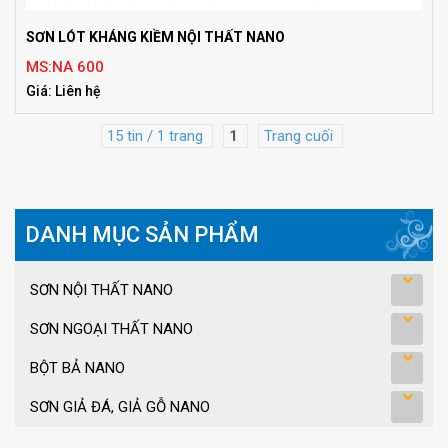
SƠN LÓT KHÁNG KIỀM NỘI THẤT NANO
MS:NA 600
Giá: Liên hệ
15 tin / 1 trang
1
Trang cuối
DANH MỤC SẢN PHẨM
SƠN NỘI THẤT NANO
SƠN NGOẠI THẤT NANO
BỘT BẢ NANO
SƠN GIẢ ĐÁ, GIẢ GỖ NANO