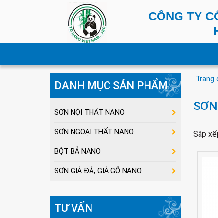
CÔNG TY C
Trang 
DANH MỤC SẢN PHẨM
SƠN
SƠN NỘI THẤT NANO
SƠN NGOẠI THẤT NANO
Sắp xế
BỘT BẢ NANO
SƠN GIẢ ĐÁ, GIẢ GỖ NANO
TƯ VẤN