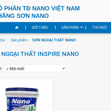
Ổ PHẦN TĐ NANO VIỆT NAM
HÃNG SƠN NANO
GIỚI THIỆU
SẢN PHẨM
THƯ NGỎ
chủ
Sản phẩm
SƠN NGOẠI THẤT NANO
 NGOẠI THẤT INSPIRE NANO
p