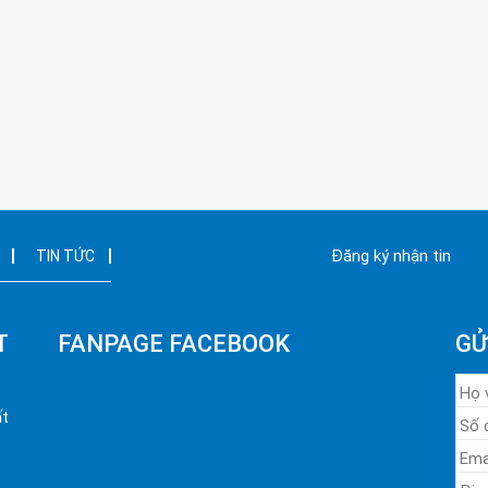
Đăng ký nhận tin
TIN TỨC
T
FANPAGE FACEBOOK
GỬ
ất