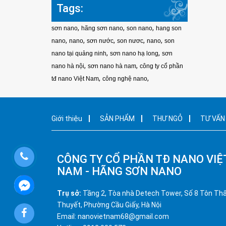
Tags:
,
,
,
sơn nano
hãng sơn nano
son nano
hang son
,
,
,
,
,
nano
nano
sơn nước
son nươc
nano
son
,
,
nano tại quảng ninh
sơn nano hạ long
sơn
,
,
nano hà nội
sơn nano hà nam
công ty cổ phần
,
,
tđ nano Việt Nam
công nghệ nano
Giới thiệu
SẢN PHẨM
THƯ NGỎ
TƯ VẤN
CÔNG TY CỔ PHẦN TĐ NANO VIỆ
NAM - HÃNG SƠN NANO
Trụ sở:
Tầng 2, Tòa nhà Detech Tower, Số 8 Tôn Th
Thuyết, Phường Cầu Giấy, Hà Nội
Email: nanovietnam68@gmail.com