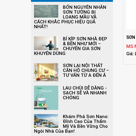
BỐN NGUYÊN NHÂN
SƠN TƯỜNG BỊ
LOANG MẦU VÀ
CÁCH KHẮC PHỤC HIỆU QUẢ
NHẤT!
SƠN
BÍ KÍP SƠN NHÀ ĐẸP
& BỀN NHƯ MỚI –
MS:
CHUYÊN GIA SƠN
KHUYÊN DÙNG
Giá: 
SƠN LẠI NỘI THẤT
CĂN HỘ CHUNG CƯ –
TƯ VẤN TỪ A ĐẾN Á
LAU CHÙI DỄ DÀNG -
SẠCH SẼ VÀ NHANH
CHÓNG
Khám Phá Sơn Nano:
Đỉnh Cao Của Thẩm
Mỹ Và Bền Vững Cho
Ngôi Nhà Của Bạn!