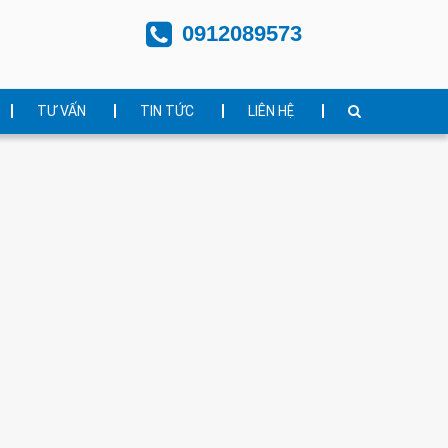
0912089573
TƯ VẤN
TIN TỨC
LIÊN HỆ