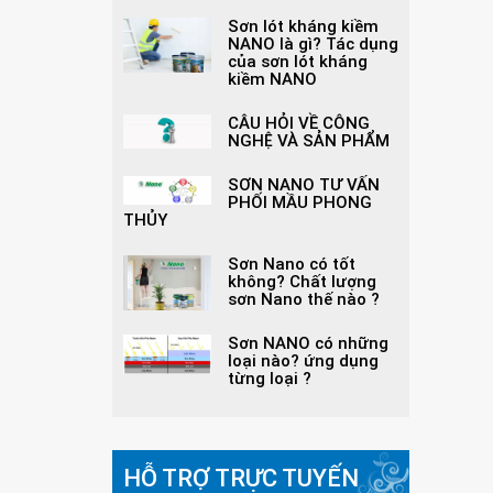
Sơn lót kháng kiềm
NANO là gì? Tác dụng
của sơn lót kháng
kiềm NANO
CÂU HỎI VỀ CÔNG
NGHỆ VÀ SẢN PHẨM
SƠN NANO TƯ VẤN
PHỐI MẦU PHONG
THỦY
Sơn Nano có tốt
không? Chất lượng
sơn Nano thế nào ?
Sơn NANO có những
loại nào? ứng dụng
từng loại ?
HỖ TRỢ TRỰC TUYẾN