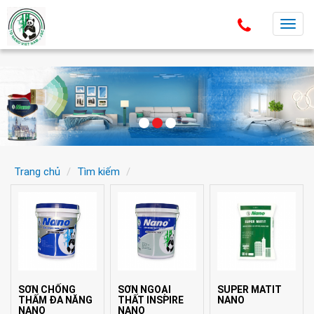
T
o
g
g
l
e
n
a
v
Trang chủ
Tìm kiếm
i
g
a
t
i
o
n
SƠN CHỐNG
SƠN NGOẠI
SUPER MATIT
THẤM ĐA NĂNG
THẤT INSPIRE
NANO
NANO
NANO