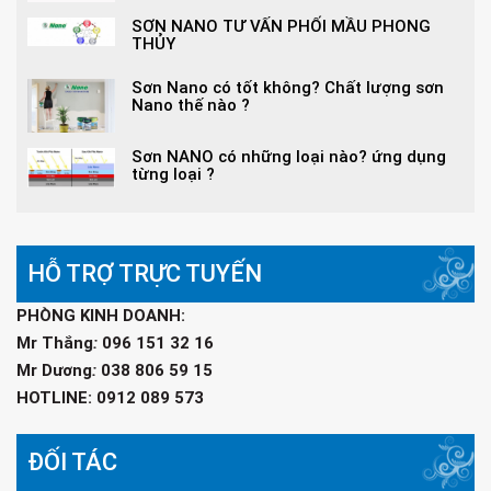
SƠN NANO TƯ VẤN PHỐI MẦU PHONG
THỦY
Sơn Nano có tốt không? Chất lượng sơn
Nano thế nào ?
Sơn NANO có những loại nào? ứng dụng
từng loại ?
HỖ TRỢ TRỰC TUYẾN
PHÒNG KINH DOANH:
Mr Thắng
:
096 151 32 16
Mr Dương
:
038 806 59 15
HOTLINE: 0912 089 573
ĐỐI TÁC