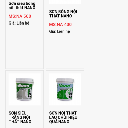
Sơn siêu bóng
nội thất NANO
SƠN BÓNG NỘI
THẤT NANO
MS:NA 500
Giá: Liên hệ
MS:NA 400
Giá: Liên hệ
SƠN SIÊU
SƠN NỘI THẤT
TRẮNG NỘI
LAU CHÙI HIỆU
THẤT NANO
QUẢ NANO