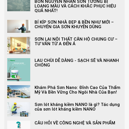
BỐN NGUYÊN NHÂN SƠN TƯỜNG BỊ
LOANG MẦU VÀ CÁCH KHẮC PHỤC HIỆU
QUẢ NHẤT!
BÍ KÍP SƠN NHÀ ĐẸP & BỀN NHƯ MỚI –
CHUYÊN GIA SƠN KHUYÊN DÙNG
SƠN LẠI NỘI THẤT CĂN HỘ CHUNG CƯ –
TƯ VẤN TỪ A ĐẾN Á
LAU CHÙI DỄ DÀNG - SẠCH SẼ VÀ NHANH
CHÓNG
Khám Phá Sơn Nano: Đỉnh Cao Của Thẩm
Mỹ Và Bền Vững Cho Ngôi Nhà Của Bạn!
Sơn lót kháng kiềm NANO là gì? Tác dụng
của sơn lót kháng kiềm NANO
CÂU HỎI VỀ CÔNG NGHỆ VÀ SẢN PHẨM