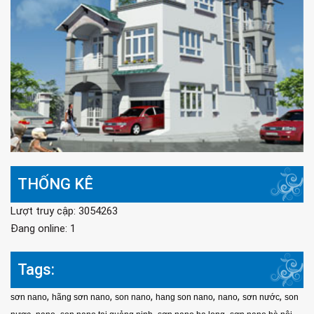
THỐNG KÊ
Lượt truy cập: 3054263
Đang online: 1
Tags:
,
,
,
,
,
,
sơn nano
hãng sơn nano
son nano
hang son nano
nano
sơn nước
son