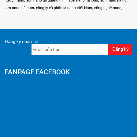
,
,
,
,
,
nươc
nano
son nano tại quảng ninh
sơn nano hạ long
sơn nano hà nội
,
,
,
sơn nano hà nam
công ty cổ phần tđ nano Việt Nam
công nghệ nano
Đăng ký nhận tin
FANPAGE FACEBOOK